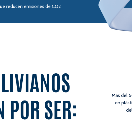
 que reducen emisiones de CO2
 LIVIANOS
Más del 5
 POR SER:
en plást
de