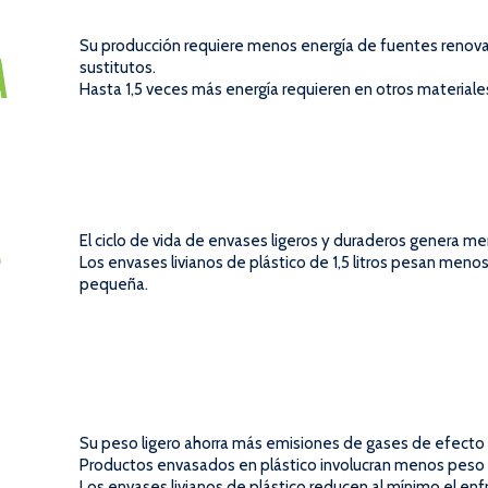
Su producción requiere menos energía de fuentes renova
A
sustitutos.
Hasta 1,5 veces más energía requieren en otros materiale
E
El ciclo de vida de envases ligeros y duraderos genera m
Los envases livianos de plástico de 1,5 litros pesan menos
pequeña.
Su peso ligero ahorra más emisiones de gases de efecto 
Productos envasados en plástico involucran menos peso p
Los envases livianos de plástico reducen al mínimo el e