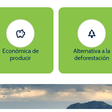
Económica de
Alternativa a la
producir
deforestación