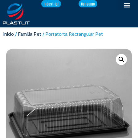
Industrial
Consumo
Inicio
/
Familia Pet
/ Portatorta Rectangular Pet