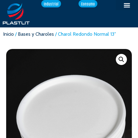
Industrial
Consumo
Inicio
/
Bases y Charoles
/ Charol Redondo Normal 13″