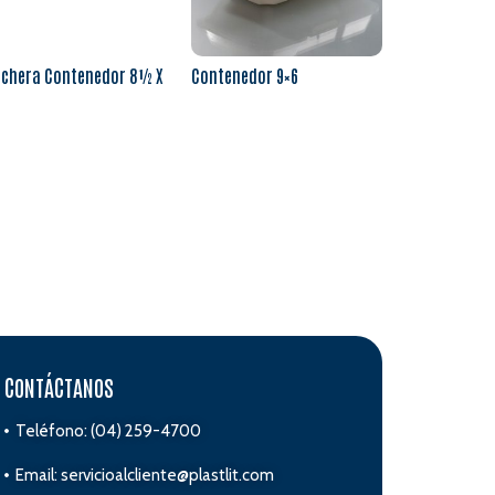
nchera Contenedor 8½ X
Contenedor 9×6
er más
Leer más
CONTÁCTANOS
Teléfono: (04) 259-4700
Email: servicioalcliente@plastlit.com