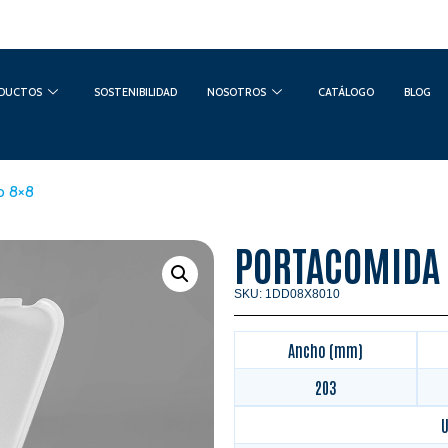
DUCTOS
SOSTENIBILIDAD
NOSOTROS
CATÁLOGO
BLOG
o 8×8
PORTACOMIDA 
SKU: 1DD08X8010
Ancho (mm)
203
U