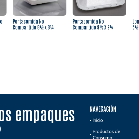
do
Portacomida No
Portacomida No
Lo
Compartido 8½ x 8¼
Compartido 9½ X 9¼
5½
Leer más
Leer más
Le
vos empaques
NAVEGACIÓN
Inicio
?
Productos de
Consumo