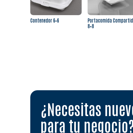
Contenedor 6×6
Portacomida Comparti
8×8
Leer más
Leer más
¿Necesitas nue
para tu negocio