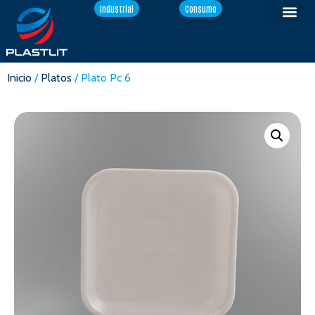
Industrial
Consumo
Inicio
/
Platos
/ Plato Pc 6